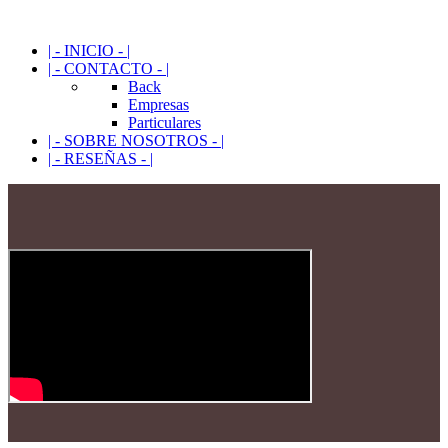
| - INICIO - |
| - CONTACTO - |
Back
Empresas
Particulares
| - SOBRE NOSOTROS - |
| - RESEÑAS - |